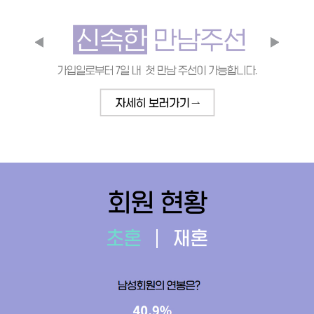
회원 현황
초혼
재혼