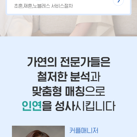
초혼,재혼,노블레스 서비스절차
가연의 전문가들은
철저한 분석
과
맞춤형 매칭
으로
인연
을 성사
시킵니다
커플매니저