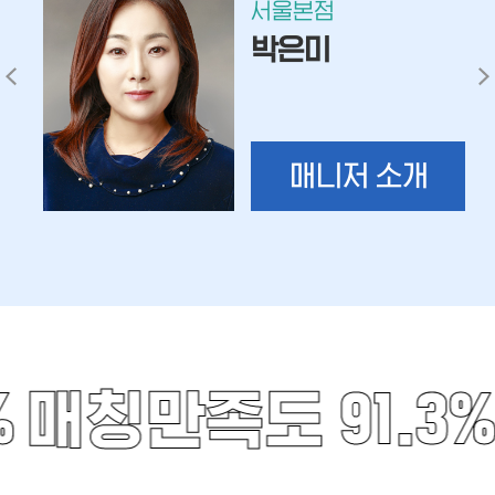
서울본점
박은미
매니저 소개
%
매칭만족도 91.3%