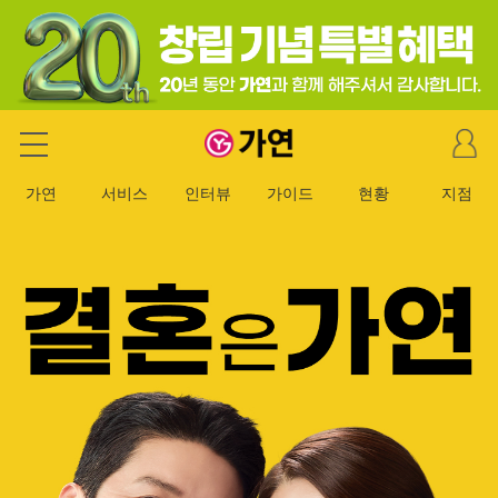
마
가연 결혼정보회사
이
페
가연
서비스
인터뷰
가이드
현황
지점
이
지