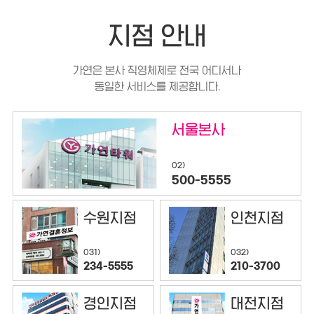
지점 안내
가연은 본사 직영체제로 전국 어디서나
동일한 서비스를 제공합니다.
서울본사
02)
500-5555
수원지점
인천지점
032)
031)
210-3700
234-5555
경인지점
대전지점