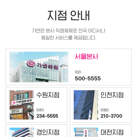
지점 안내
가연은 본사 직영체제로 전국 어디서나
동일한 서비스를 제공합니다.
서울본사
02)
500-5555
수원지점
인천지점
032)
031)
210-3700
234-5555
경인지점
대전지점