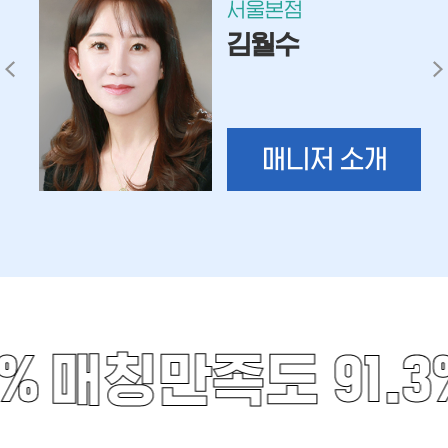
서울본점
김월수
매니저 소개
%
매칭만족도 91.3%