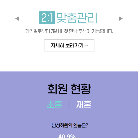
회원 현황
초혼
재혼