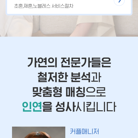
초혼,재혼,노블레스 서비스절차
가연의 전문가들은
철저한 분석
과
맞춤형 매칭
으로
인연
을 성사
시킵니다
커플매니저