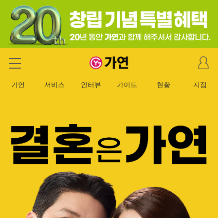
마
가연 결혼정보회사
이
페
가연
서비스
인터뷰
가이드
현황
지점
이
지