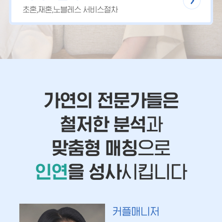
초혼,재혼,노블레스 서비스절차
가연의 전문가들은
철저한 분석
과
맞춤형 매칭
으로
인연
을 성사
시킵니다
커플매니저