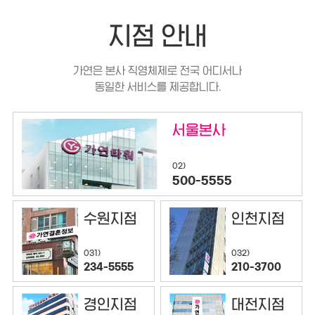
지점 안내
가연은 본사 직영체제로 전국 어디서나
동일한 서비스를 제공합니다.
서울본사
02)
500-5555
수원지점
인천지점
032)
031)
210-3700
234-5555
경인지점
대전지점