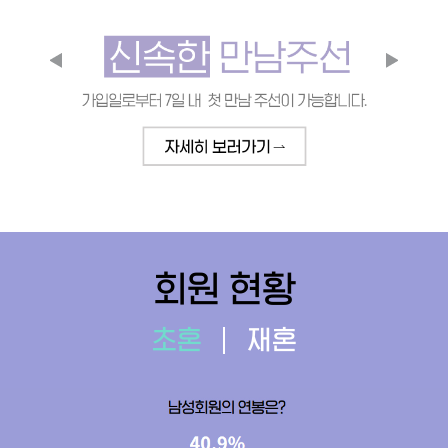
회원 현황
초혼
재혼