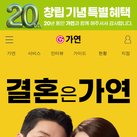
마
가연 결혼정보회사
이
페
가연
서비스
인터뷰
가이드
현황
지점
이
지