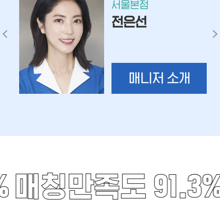
서울본점
전은선
매니저 소개
%
매칭만족도 91.3