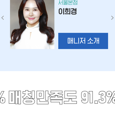
서울본점
이희경
매니저 소개
%
매칭만족도 91.3