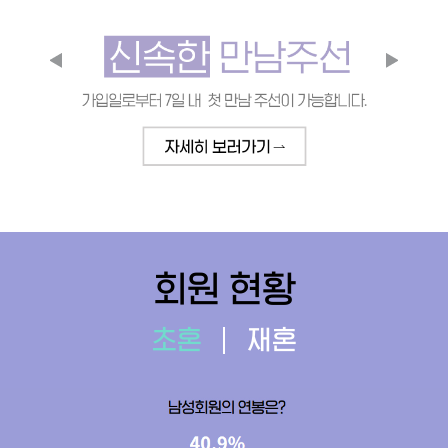
회원 현황
초혼
재혼