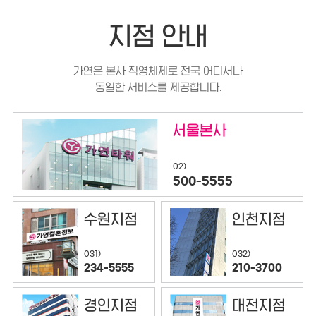
지점 안내
가연은 본사 직영체제로 전국 어디서나
동일한 서비스를 제공합니다.
서울본사
02)
500-5555
수원지점
인천지점
032)
031)
210-3700
234-5555
경인지점
대전지점