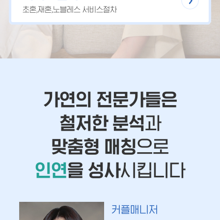
초혼,재혼,노블레스 서비스절차
가연의 전문가들은
철저한 분석
과
맞춤형 매칭
으로
인연
을 성사
시킵니다
커플매니저