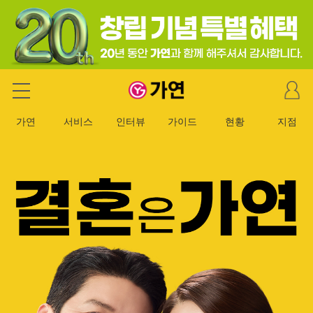
마
가연 결혼정보회사
이
페
가연
서비스
인터뷰
가이드
현황
지점
이
지