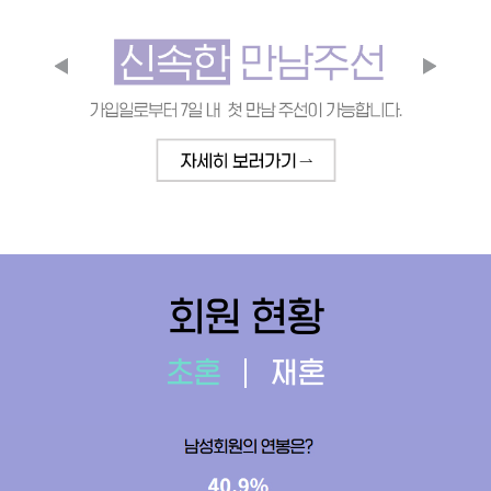
회원 현황
초혼
재혼