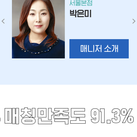
서울본점
박은미
매니저 소개
%
매칭만족도 91.3%