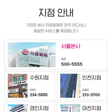
지점 안내
가연은 본사 직영체제로 전국 어디서나
동일한 서비스를 제공합니다.
서울본사
02)
500-5555
수원지점
인천지점
032)
031)
210-3700
234-5555
경인지점
대전지점