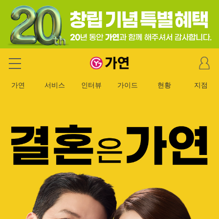
마
가연 결혼정보회사
이
페
가연
서비스
인터뷰
가이드
현황
지점
이
지