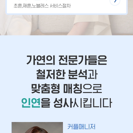
초혼,재혼,노블레스 서비스절차
가연의 전문가들은
철저한 분석
과
맞춤형 매칭
으로
인연
을 성사
시킵니다
커플매니저