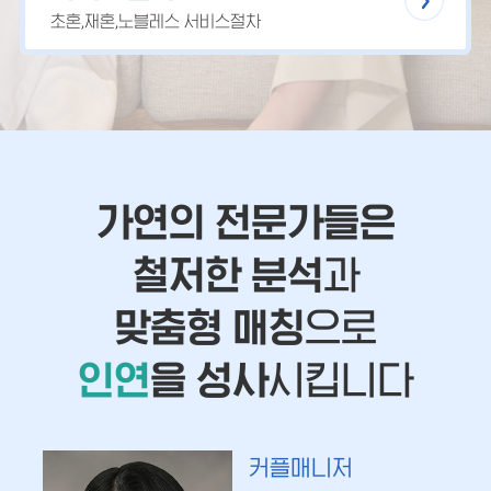
초혼,재혼,노블레스 서비스절차
가연의 전문가들은
철저한 분석
과
맞춤형 매칭
으로
인연
을 성사
시킵니다
커플매니저