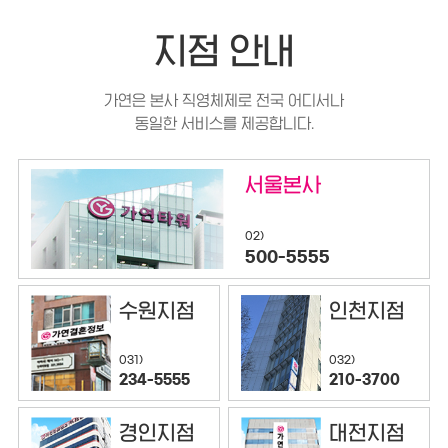
지점 안내
가연은 본사 직영체제로 전국 어디서나
동일한 서비스를 제공합니다.
서울본사
02)
500-5555
수원지점
인천지점
032)
031)
210-3700
234-5555
경인지점
대전지점