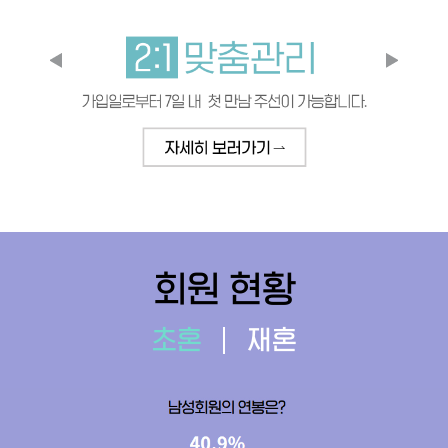
회원 현황
초혼
재혼