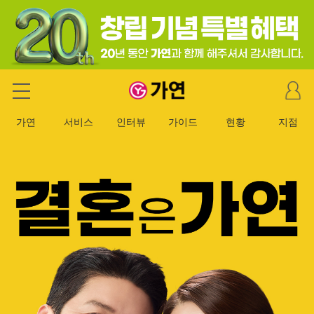
마
가연 결혼정보회사
이
페
가연
서비스
인터뷰
가이드
현황
지점
이
지