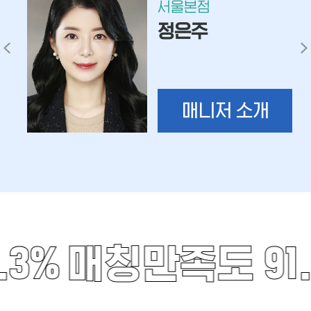
서울본점
김월수
매니저 소개
3%
매칭만족도 91.