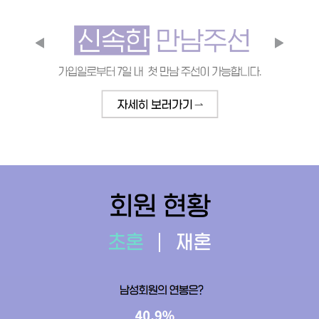
회원 현황
초혼
재혼