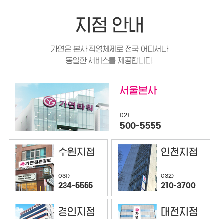
지점 안내
가연은 본사 직영체제로 전국 어디서나
동일한 서비스를 제공합니다.
서울본사
02)
500-5555
수원지점
인천지점
032)
031)
210-3700
234-5555
경인지점
대전지점