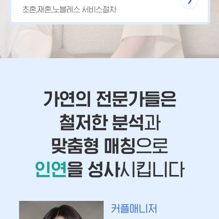
초혼,재혼,노블레스 서비스절차
가연의 전문가들은
철저한 분석
과
맞춤형 매칭
으로
인연
을 성사
시킵니다
커플매니저