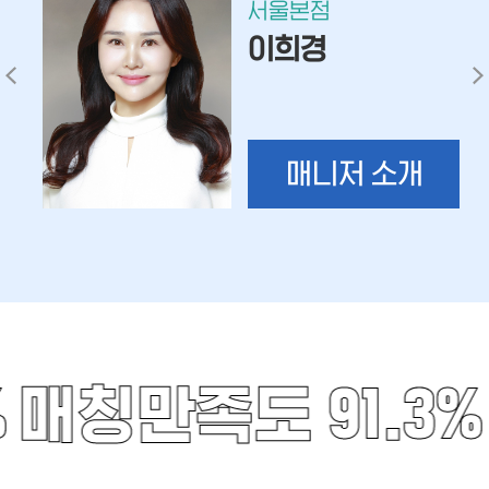
서울본점
이희경
매니저 소개
%
매칭만족도 91.3%