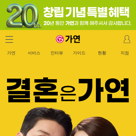
마
가연 결혼정보회사
이
페
가연
서비스
인터뷰
가이드
현황
지점
이
지