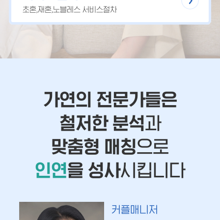
초혼,재혼,노블레스 서비스절차
가연의 전문가들은
철저한 분석
과
맞춤형 매칭
으로
인연
을 성사
시킵니다
커플매니저