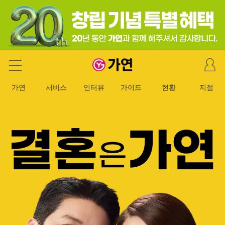
마
가연 결혼정보회사
이
페
가연
서비스
인터뷰
가이드
현황
지점
이
지