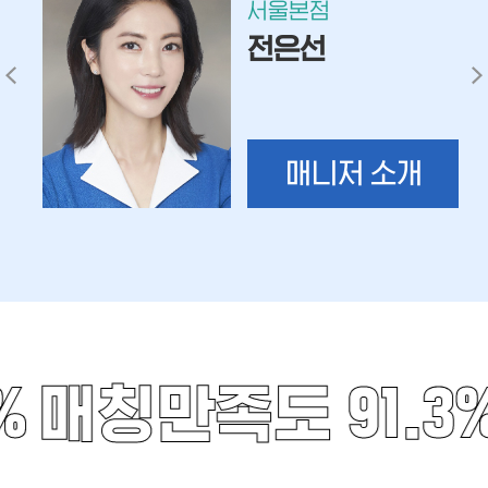
서울본점
전은선
매니저 소개
%
매칭만족도 91.3