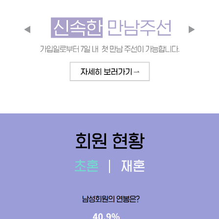
회원 현황
초혼
재혼