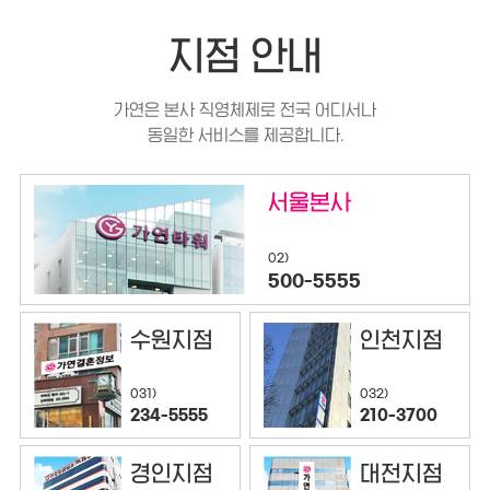
지점 안내
가연은 본사 직영체제로 전국 어디서나
동일한 서비스를 제공합니다.
서울본사
02)
500-5555
수원지점
인천지점
032)
031)
210-3700
234-5555
경인지점
대전지점