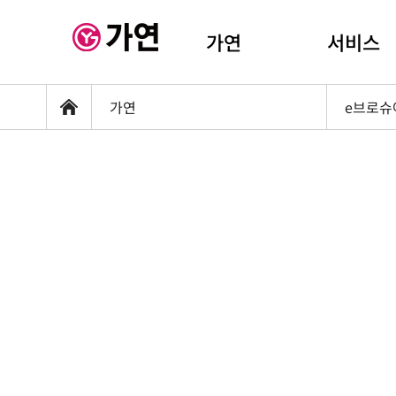
가연
서비스
가연
e브로슈
홈