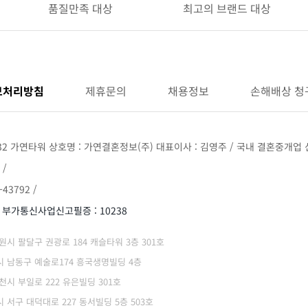
품질만족 대상
최고의 브랜드 대상
보처리방침
제휴문의
채용정보
손해배상 청
32 가연타워 상호명 : 가연결혼정보(주) 대표이사 : 김영주 / 국내 결혼중개업 신
 /
43792 /
/ 부가통신사업신고필증 : 10238
 수원시 팔달구 권광로 184 캐슬타워 3층 301호
광역시 남동구 예술로174 흥국생명빌딩 4층
부천시 부일로 222 유은빌딩 301호
역시 서구 대덕대로 227 동서빌딩 5층 503호