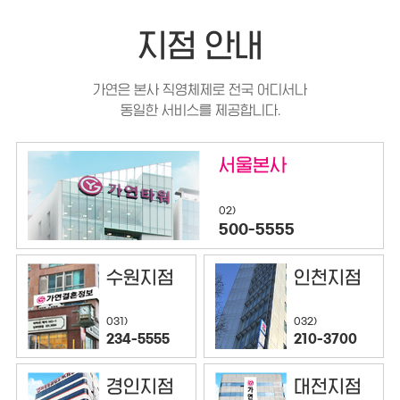
지점 안내
가연은 본사 직영체제로 전국 어디서나
동일한 서비스를 제공합니다.
서울본사
02)
500-5555
수원지점
인천지점
032)
031)
210-3700
234-5555
경인지점
대전지점