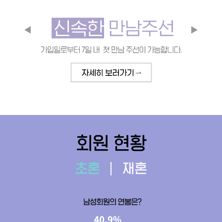
회원 현황
초혼
재혼