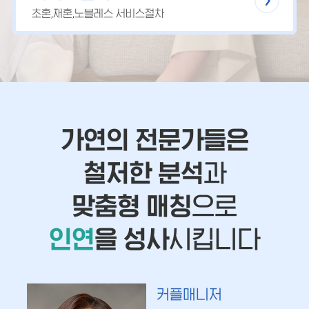
초혼,재혼,노블레스 서비스절차
가연의 전문가들은
철저한 분석
과
맞춤형 매칭
으로
인연
을 성사
시킵니다
커플매니저