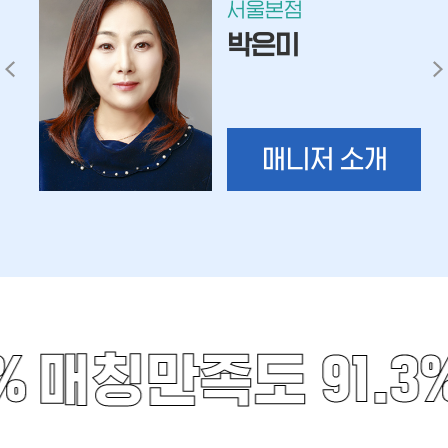
서울본점
박은미
매니저 소개
%
매칭만족도 91.3