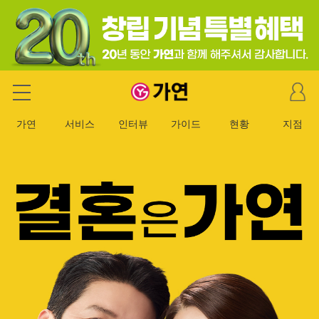
마
가연 결혼정보회사
이
페
가연
서비스
인터뷰
가이드
현황
지점
이
지