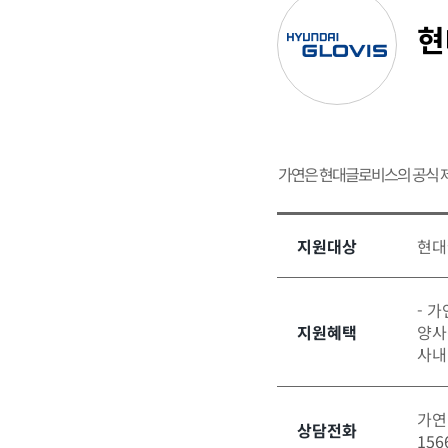
현
가연은 현대글로비스의 공식 
지원대상
현대
- 
지원혜택
양사
사내
가연
상담전화
156