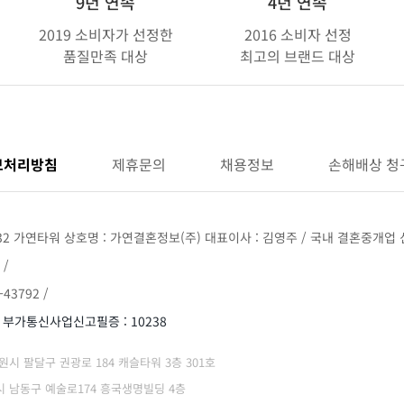
9년 연속
4년 연속
2019 소비자가 선정한
2016 소비자 선정
품질만족 대상
최고의 브랜드 대상
보처리방침
제휴문의
채용정보
손해배상 청
32 가연타워 상호명 : 가연결혼정보(주) 대표이사 : 김영주 / 국내 결혼중개업 신
 /
43792 /
/ 부가통신사업신고필증 : 10238
 수원시 팔달구 권광로 184 캐슬타워 3층 301호
광역시 남동구 예술로174 흥국생명빌딩 4층