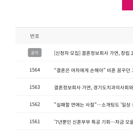
번호
[신청자 모집] 결혼정보회사 가연, 창립 
공지
1564
“결혼은 여자에게 손해야” 비혼 꿈꾸던 
1563
결혼정보회사 가연, 경기도치과의사회와 
1562
"실패할 연애는 사절"…소개팅도 '일상 
1561
'7년뿐인 신혼부부 특공 기회…자금 모