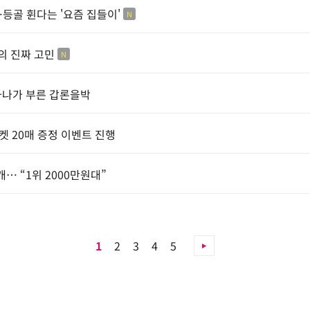
…등골 휜다는 '요즘 집들이'
N
의 진짜 고민
N
하나가 부른 갑론을박
켓 20매 증정 이벤트 진행
… “1위 2000만원대”
�
1
2
3
4
5
ㅼ
쓬