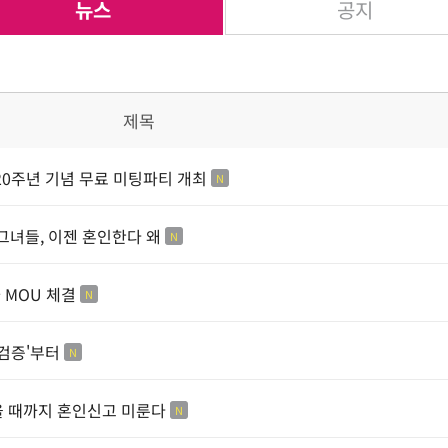
뉴스
공지
제목
20주년 기념 무료 미팅파티 개최
N
그녀들, 이젠 혼인한다 왜
N
MOU 체결
N
검증'부터
N
을 때까지 혼인신고 미룬다
N