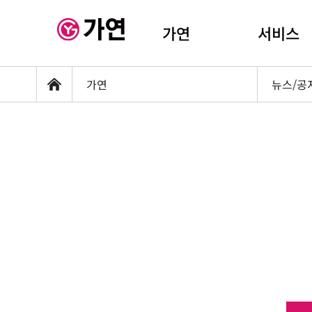
가연
서비스
가연
뉴스/공
홈