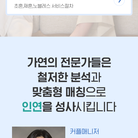
초혼,재혼,노블레스 서비스절차
가연의 전문가들은
철저한 분석
과
맞춤형 매칭
으로
인연
을 성사
시킵니다
커플매니저