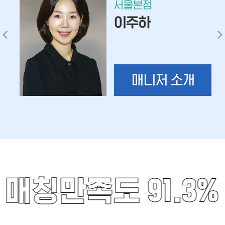
서울본점
이주하
매니저 소개
매칭만족도 91.3%