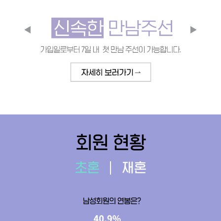
회원 현황
초혼
재혼