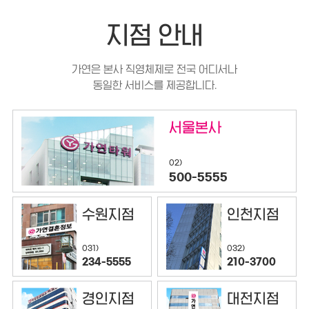
지점 안내
가연은 본사 직영체제로 전국 어디서나
동일한 서비스를 제공합니다.
서울본사
02)
500-5555
수원지점
인천지점
032)
031)
210-3700
234-5555
경인지점
대전지점