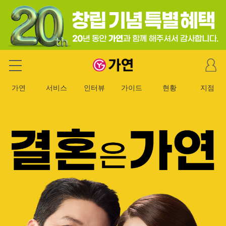
마
가연 결혼정보회사
이
페
가연
서비스
인터뷰
가이드
현황
지점
이
지